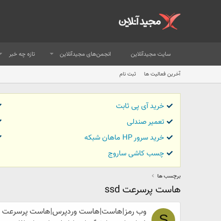
سایت مجیدآنلاین
انجمن‌های مجیدآنلاین
تازه چه خبر
آخرین فعالیت ها
ثبت نام
خرید آی پی ثابت
تعمیر صندلی
خرید سرور HP ماهان شبکه
چسب کاشی ساروج
برچسب ها
هاست پرسرعت ssd
وب رمز|هاست|هاست وردپرس|هاست پرسرعت ssd|طراحی سایت|اخبار فارسی
S