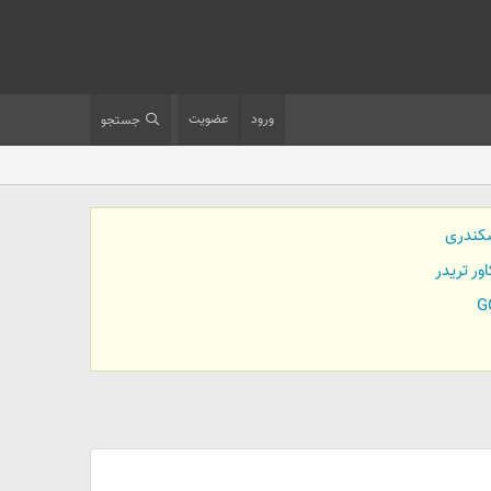
ورود
عضویت
جستجو
کندری