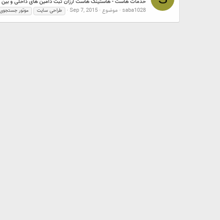
خدمات هاست - هاستینگ هاست ارزان ثبت دامین های داخلی و بین المللی هاست وردپرس هاست
saba1028
موضوع
Sep 7, 2015
طراحی سایت
موتور جستجوی 