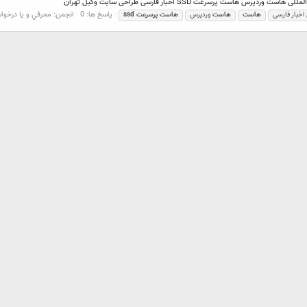
 پرسرعت SSD اخبار فارسی طراحی سایت وکیل تهران
پاسخ ها: 0
انجمن:
معرفي و يا درخو
اخبار فارسی
هاست
هاست
وردپرس
هاست
پرسرعت
ssd