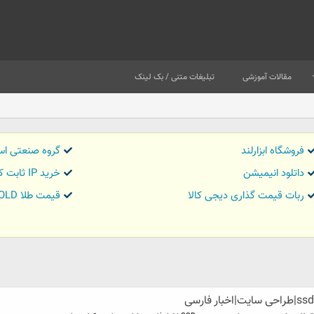
مقالات آموزشی
تبلیغات متنی / بک لینک
فروشگاه ابزارلند
گروه صنعتی اس
داتلود انیمیشن
خرید IP ثابت کاور تریدر
ربات قیمت گذاری دیجی کالا
قیمت طلا GOLD