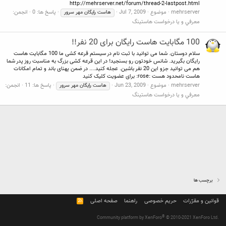
http://mehrserver.net/forum/thread-2-lastpost.html
mehrserver
موضوع
Jul 7, 2009
پاسخ ها: 0
انجمن:
هاست
رایگان
مهر
سرور
معرفي و يا درخواست هاستينگ
100 مگابایت هاست رایگان برای 20 نفر!!
سلام دوستان. شما می توانید با ثبت نام در سیستم قرعه کشی ما 100 مگابایت هاست
رایگان بگیرید. شانس خودتون رو بسنجید! در این قرعه کشی بزرگ به مناسبت روز پدر شما
هم می توانید جزو این 20 نفر باشین. عجله کنید.... در ضمن پهنای باند و تمام امکانات
هاست نامحدود هست :rose: برای عضویت کلیک کنید
mehrserver
موضوع
Jun 23, 2009
پاسخ ها: 11
انجمن:
هاست
رایگان
مهر
سرور
معرفي و يا درخواست هاستينگ
برچسب ها
قوانین و مقرّرات
حریم خصوصی
راهنما
صفحه اصلی
R
S
S
®
Community platform by XenForo
© 2010-2021 XenForo Ltd.