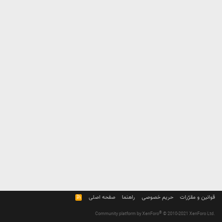
قوانین و مقرّرات
حریم خصوصی
راهنما
صفحه اصلی
R
S
S
®
Community platform by XenForo
© 2010-2021 XenForo Ltd.