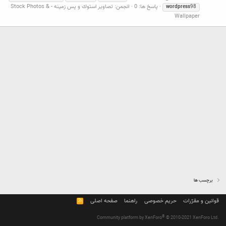
پاسخ ها: 0
انجمن:
تصاوير استوك و پس زمينه - Stock Photos &
wordpress
98
Wallpaper
برچسب ها
قوانین و مقرّرات
حریم خصوصی
راهنما
صفحه اصلی
R
S
S
®
Community platform by XenForo
© 2010-2021 XenForo Ltd.