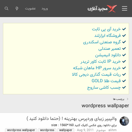
ورود
عضویت
خرید آی پی ثابت
فروشگاه ابزارلند
گروه صنعتی اسکندری
تعمیر صندلی
داتلود انیمیشن
خرید IP ثابت کاور تریدر
خرید سرور HP ماهان شبکه
ربات قیمت گذاری دیجی کالا
قیمت طلا GOLD
چسب کاشی ساروج
برچسب ها
wordpress wallpaper
والپیپر زیبای وردپرس بهترینه ! (حتما دانلود کنید )
برای دانلود روی عکس کلیک کنید size : 1560*160
alihm
موضوع
Aug 9, 2011
wordpress
wallpaper
wordpress
wallpaper