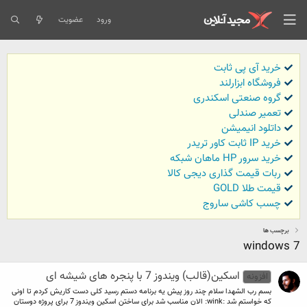
ورود
عضویت
خرید آی پی ثابت
فروشگاه ابزارلند
گروه صنعتی اسکندری
تعمیر صندلی
داتلود انیمیشن
خرید IP ثابت کاور تریدر
خرید سرور HP ماهان شبکه
ربات قیمت گذاری دیجی کالا
قیمت طلا GOLD
چسب کاشی ساروج
برچسب ها
windows 7
اسکین(قالب) ویندوز 7 با پنجره های شیشه ای
افزونه
بسم رب الشهدا سلام چند روز پیش یه برنامه دستم رسید کلی دست کاریش کردم تا اونی
که خواستم شد :wink: الان مناسب شد برای ساختن اسکین ویندوز 7 برای پروژه دوستان