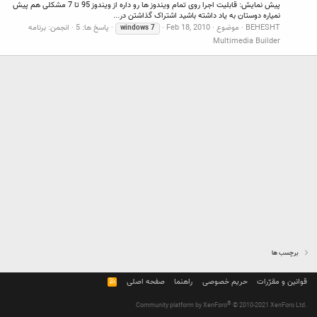
پیش نمایش: قابلیت اجرا روی تمام ویندوز ها رو داره از ویندوز 95 تا 7 مشکلی هم پیش
نمیاره دوستان به یاد داشته باشید اشتراک گذاشتن در...
BEHESHT
موضوع
Feb 18, 2010
پاسخ ها: 5
انجمن:
برنامه
windows
7
Multimedia Builder
برچسب ها
قوانین و مقرّرات
حریم خصوصی
راهنما
صفحه اصلی
R
S
S
®
Community platform by XenForo
© 2010-2021 XenForo Ltd.