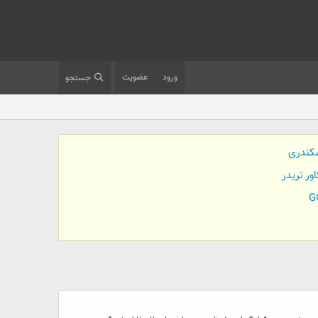
ورود
عضویت
جستجو
کندری