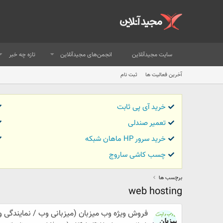
سایت مجیدآنلاین
انجمن‌های مجیدآنلاین
تازه چه خبر
آخرین فعالیت ها
ثبت نام
خرید آی پی ثابت
تعمیر صندلی
خرید سرور HP ماهان شبکه
چسب کاشی ساروج
برچسب ها
web hosting
فروش ویژه وب میزبان (میزبانی وب / نمایندگی و