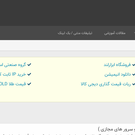
مقالات آموزشی
تبلیغات متنی / بک لینک
فروشگاه ابزارلند
گروه صنعتی اس
داتلود انیمیشن
خرید IP ثابت کاور تریدر
ربات قیمت گذاری دیجی کالا
قیمت طلا GOLD
 سرور های مجازی )