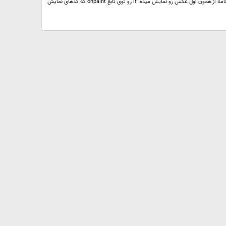
میخوام توی یک پروژه ++VC برحسب یک مقدار خاص یکی از متغیرها(مثلا (if(t=20) یک عکس BMP. رو توی کادر محاوره نمایش بدم. ولی نمیتونم از دستور if استفاده کنم. برنامه از همون اول عکس رو نمایش میده. if رو توی تابع onpaint که کدهای نمایش