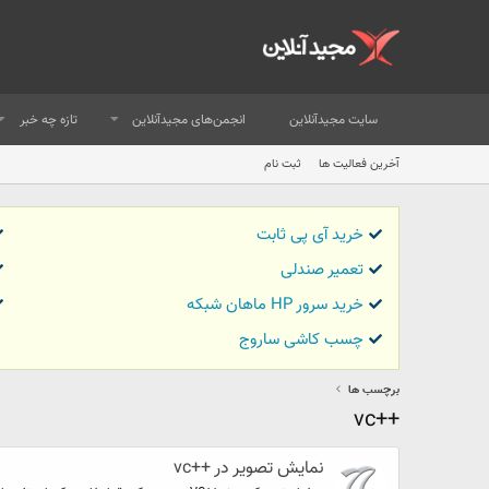
سایت مجیدآنلاین
انجمن‌های مجیدآنلاین
تازه چه خبر
آخرین فعالیت ها
ثبت نام
خرید آی پی ثابت
تعمیر صندلی
خرید سرور HP ماهان شبکه
چسب کاشی ساروج
برچسب ها
++vc
نمایش تصویر در ++vc