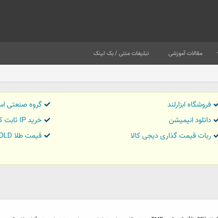
مقالات آموزشی
تبلیغات متنی / بک لینک
فروشگاه ابزارلند
گروه صنعتی اس
داتلود انیمیشن
خرید IP ثابت کاور تریدر
ربات قیمت گذاری دیجی کالا
قیمت طلا GOLD