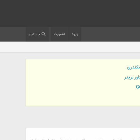
ورود
عضویت
جستجو
کندری