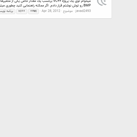
BMP رو توش نوشتم قرار دادم. اگر ممکنه راهنمایی کنید چطوری میتونم...
javad2493
موضوع
Apr 28, 2012
+vc
+
vc++
برنامه نویس