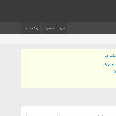
ورود
عضویت
جستجو
کندری