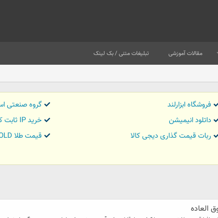
مقالات آموزشی
تبلیغات متنی / بک لینک
فروشگاه ابزارلند
گروه صنعتی اس
داتلود انیمیشن
خرید IP ثابت کاور تریدر
ربات قیمت گذاری دیجی کالا
قیمت طلا GOLD