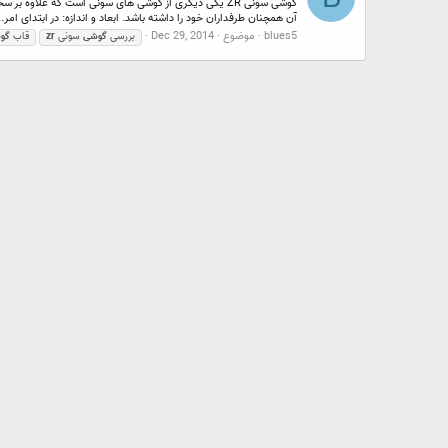
گوشی سونی ZR یکی دیگری از گوشی های سونی است که علا
آن همچنان طرفداران خود را داشته باشد. ابعاد و اندازه: در ابتدای امر..
blues5
موضوع
Dec 29, 2014
بررسی
گوشی
سونی
zr
قاب
گو