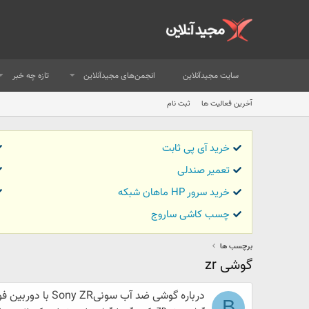
سایت مجیدآنلاین
انجمن‌های مجیدآنلاین
تازه چه خبر
آخرین فعالیت ها
ثبت نام
خرید آی پی ثابت
تعمیر صندلی
خرید سرور HP ماهان شبکه
چسب کاشی ساروج
برچسب ها
گوشی zr
درباره گوشی ضد آب سونیSony ZR با دوربین فوق العاده
B