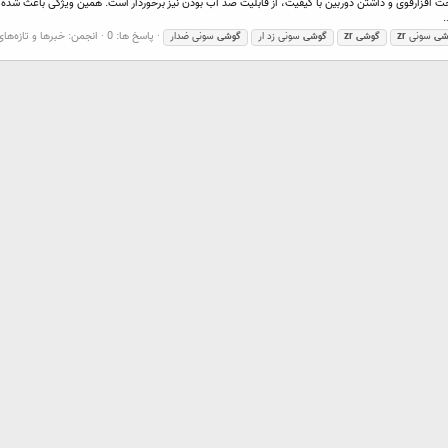
وه بر سخت افزارقوی و داشتن دوربین با کیفیت، از قابلیت ضد آب بودن نیز برخوردار است. همین ویژگی باع
.
پاسخ ها: 0
انجمن:
خبرها و تازه‌ها
شی
سونی
zr
گوشی
zr
گوشی
سونی زد ار
گوشی
سونی ضدار