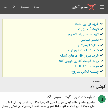
ورود
عضویت
خرید آی پی ثابت
فروشگاه ابزارلند
گروه صنعتی اسکندری
تعمیر صندلی
داتلود انیمیشن
خرید IP ثابت کاور تریدر
خرید سرور HP ماهان شبکه
ربات قیمت گذاری دیجی کالا
قیمت طلا GOLD
چسب کاشی ساروج
برچسب ها
گوشی z3
درباره جدیدترین گوشی سونی z3
B
طراحی و ساختار : ظاهر گوشی سونی اکسپریا Z3 بسیار جذاب به نظر می رسد این گوشی
دارای سایز5.2 اینچ است اما تنها 151.9 گرم وزن دارد، که در این صورت این گوشی را بسیار