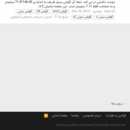
دوست داشتنی تر می کند. ابعاد آن گوشی بسیار ظریف به اندازه ی 146.05*71.8 میلیمتر
و به ضخامت فقط 7.11 میلیمتر است. این صفحه نمایش 5.2...
blue.s5
موضوع
Nov 29, 2014
گوشی
sony
گوشی
z3
گوشی
سونی
پاسخ ها: 0
انجمن:
خبرها و تازه‌های تکنولوژی
گوشی
سونی z
گوشی
سونی z2
برچسب ها
قوانین و مقرّرات
حریم خصوصی
راهنما
صفحه اصلی
R
S
S
®
Community platform by XenForo
© 2010-2021 XenForo Ltd.