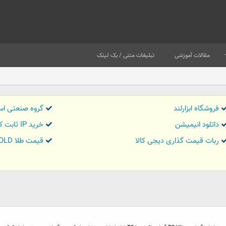
مقالات آموزشی
تبلیغات متنی / بک لینک
فروشگاه ابزارلند
گروه صنعتی اس
داتلود انیمیشن
خرید IP ثابت کاور تریدر
ربات قیمت گذاری دیجی کالا
قیمت طلا GOLD