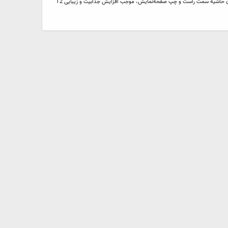
مشخصات گوشی سونی اکسپریا T2 Ultra Dual طراحی ظاهری و صفحه نمایش گوشی T2 Ultra گوشی اکسپریا T2 اولترا دارای بدنه ای باریک و بزرگ است. سونی با باریک‌‌کردن حاشیه سمت راست و چپ صفحه‌نمایش، موجب افزایش جذابیت و زیبایی T2