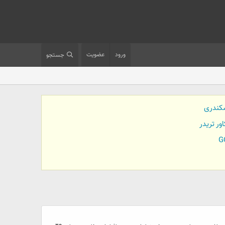
ورود
عضویت
جستجو
کندری