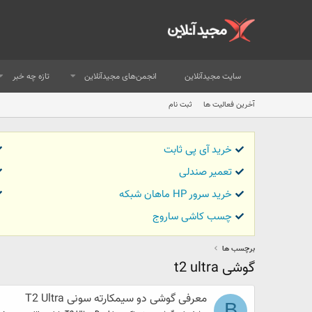
سایت مجیدآنلاین
انجمن‌های مجیدآنلاین
تازه چه خبر
آخرین فعالیت ها
ثبت نام
خرید آی پی ثابت
تعمیر صندلی
خرید سرور HP ماهان شبکه
چسب کاشی ساروج
برچسب ها
گوشی t2 ultra
معرفی گوشی دو سیمکارته سونی T2 Ultra
B