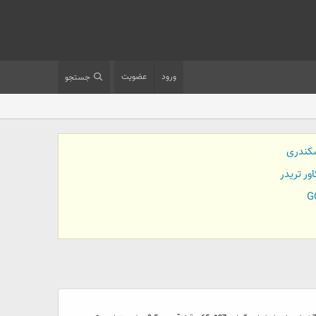
ورود
عضویت
جستجو
کندری