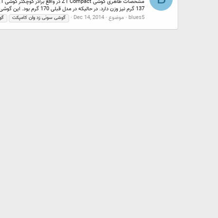
137 گرم نیز وزن دارد. در حالیکه در مدل قبلی 170 گرم بود. این گوشی همانند...
blues5
موضوع
Dec 14, 2014
گوشی
سونی
زد
وان
کامپکت
گو