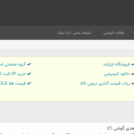
مقالات آموزشی
تبلیغات متنی / بک لینک
فروشگاه ابزارلند
گروه صنعتی اس
داتلود انیمیشن
خرید IP ثابت کاور تریدر
ربات قیمت گذاری دیجی کالا
قیمت طلا GOLD
دی گوشی z1