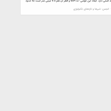
مشخصات ظاهری گوشی Z1 Compact در واقع برادر کوچکتر گوشی Z1 است که با تغییراتی کوچک وارد بازار شده است. Compact Z1 ابعاد و وزن بسیار کوچک‌تری نسبت به Z1 اصلی دارد. ابعاد این گوشی 127×65 و قطر آن هم 9.5 میلی متر است که حدود
انجمن:
خبرها و تازه‌های تکنولوژی