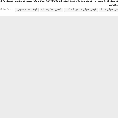
پاسخ ها: 0
شی
سونی
ضد 1
گوشی
سونی
ضد
وان
کامپکت
گوشی
سونی
ضدآب
گوشی
ضدآب
سونی