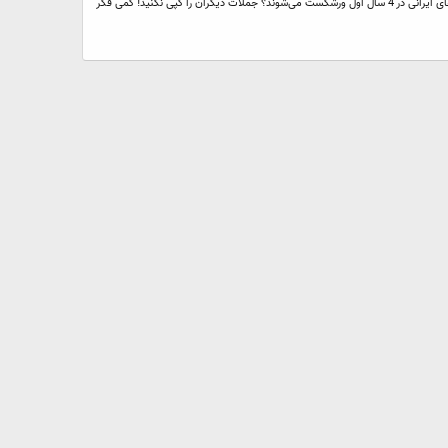
آقايان و خانم‌های مدير، لطفا به اين سوال جواب دهيد! با سلام، دوستان عزيز يک سوال هست که دوست دارم شما نيز به آن فکر کرده و در اينجا جواب دهيد: چرا 95% شرکت‌های ايرانی در 4 سال اول ورشکست می‌شوند؟ جملات ديگران را کپی نکنيد! کمی فکر