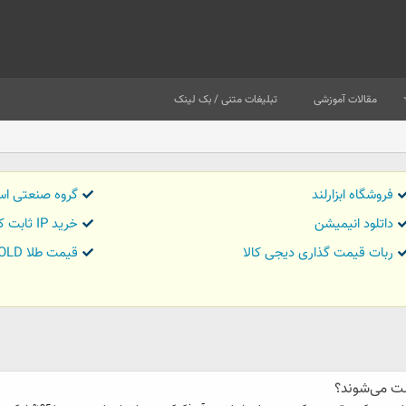
مقالات آموزشی
تبلیغات متنی / بک لینک
فروشگاه ابزارلند
گروه صنعتی اس
داتلود انیمیشن
خرید IP ثابت کاور تریدر
ربات قیمت گذاری دیجی کالا
قیمت طلا GOLD