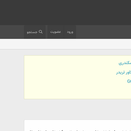
ورود
عضویت
جستجو
کندری