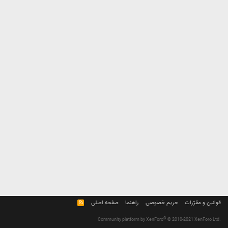
قوانین و مقرّرات
حریم خصوصی
راهنما
صفحه اصلی
R
S
S
®
Community platform by XenForo
© 2010-2021 XenForo Ltd.