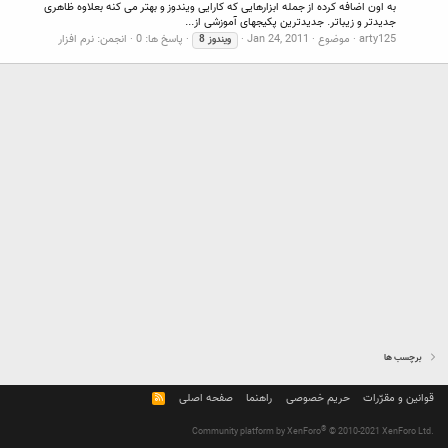
به اون اضافه کرده از جمله ابزارهایی که کارایی ویندوز و بهتر می کنه بعلاوه ظاهری
جدیدتر و زیباتر. جدیدترین پکیجهای آموزشی از...
arty125
موضوع
Jan 24, 2011
پاسخ ها: 0
انجمن:
نرم افزار
ویندوز
8
برچسب ها
قوانین و مقرّرات
حریم خصوصی
راهنما
صفحه اصلی
R
S
S
®
Community platform by XenForo
© 2010-2021 XenForo Ltd.