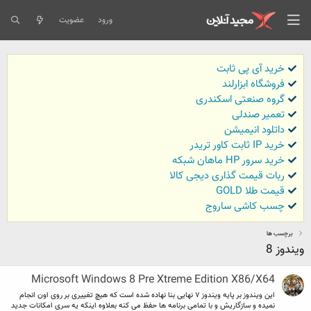
ورود
عضویت
خرید آی پی ثابت
فروشگاه ابزارلند
گروه صنعتی اسکندری
تعمیر صندلی
داتلود انیمیشن
خرید IP ثابت کاور تریدر
خرید سرور HP ماهان شبکه
ربات قیمت گذاری دیجی کالا
قیمت طلا GOLD
چسب کاشی ساروج
برچسب ها
ویندوز 8
Microsoft Windows 8 Pre Xtreme Edition X86/X64
این ویندوز بر پایه ویندوز ٧ نهایی بنا نهاده شده است که هیچ تغییری بر روی اون انجام
نمیده و سازگاریش و با تمامی برنامه ها حفظ می کنه بعلاوه اینکه یه سری امکانات جدید