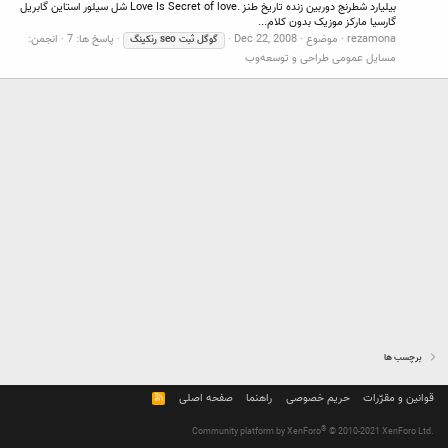
بیلیارد شطرنج دوربین زنده تاریخ طنز .Love Is Secret of love شل سیلور استاین گابریل
گارسیا مارکز موزیک بدون کلام...
rezamona
موضوع
Dec 22, 2008
پاسخ ها: 7
انجمن:
گوگل
ثبت
seo
رنکینگ
مسایل عمومی طراحی و توسعه‌وب
برچسب ها
قوانین و مقرّرات
حریم خصوصی
راهنما
صفحه اصلی
R
S
S
®
Community platform by XenForo
© 2010-2021 XenForo Ltd.