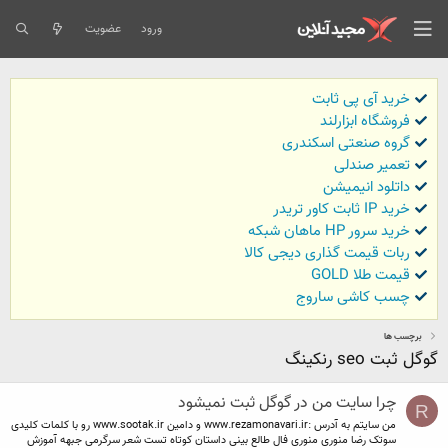
ورود
عضویت
خرید آی پی ثابت
فروشگاه ابزارلند
گروه صنعتی اسکندری
تعمیر صندلی
داتلود انیمیشن
خرید IP ثابت کاور تریدر
خرید سرور HP ماهان شبکه
ربات قیمت گذاری دیجی کالا
قیمت طلا GOLD
چسب کاشی ساروج
برچسب ها
گوگل ثبت seo رنکینگ
چرا سایت من در گوگل ثبت نمیشود
R
من سایتم به آدرس :www.rezamonavari.ir و دامین www.sootak.ir رو با کلمات کلیدی
سوتک رضا منوری منوری فال طالع بینی داستان کوتاه تست شعر سرگرمی جبهه آموزش