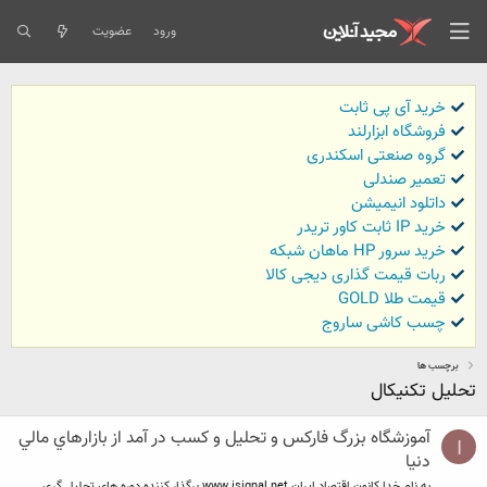
ورود
عضویت
خرید آی پی ثابت
فروشگاه ابزارلند
گروه صنعتی اسکندری
تعمیر صندلی
داتلود انیمیشن
خرید IP ثابت کاور تریدر
خرید سرور HP ماهان شبکه
ربات قیمت گذاری دیجی کالا
قیمت طلا GOLD
چسب کاشی ساروج
برچسب ها
تحليل تكنيكال
آموزشگاه بزرگ فاركس و تحليل و كسب در آمد از بازارهاي مالي
I
دنيا
به نام خدا كانون اقتصاد ايران www.isignal.net برگذار كننده دوره هاي تحليل گري