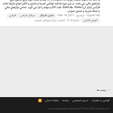
بازارهاي مالي مي باشد. در اين دوره ها فرد توانايي تجربه و تحليل و آناليز انواع بازارها مانند
فاركس (بازار ارز) Forex، طلا Gold، نفت Oil و سهام را فرا مي گيرد. تمامي بازارهاي مالي
از لحاظ تجزيه و تحليل نمودار...
isignal.net
موضوع
Mar 14, 2011
تحليل
تكنيكال
سيگنال فاركس
فاركس
پاسخ ها: 2
انجمن:
نیازمندی‌های عمومی
‌ آموزش فاركس
برچسب ها
قوانین و مقرّرات
حریم خصوصی
راهنما
صفحه اصلی
R
S
S
®
Community platform by XenForo
© 2010-2021 XenForo Ltd.