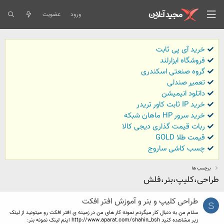
ورود
عضویت
خرید آی پی ثابت
فروشگاه ابزارلند
گروه صنعتی اسکندری
تعمیر صندلی
داتلود انیمیشن
خرید IP ثابت کاور تریدر
خرید سرور HP ماهان شبکه
ربات قیمت گذاری دیجی کالا
قیمت طلا GOLD
چسب کاشی ساروج
برچسب ها
طراحی،کلیپ،بنر،فلش
طراحی کلیپ و بنر و آموزش افتر افکت
S
سلام من به دنبال کار میگردم نمونه کار های من در زمینه ی افتر افکت رو میتونید از لینک
زیر مشاهده کنید http://www.aparat.com/shahin_bsh اینم لینک نمونه بنر: