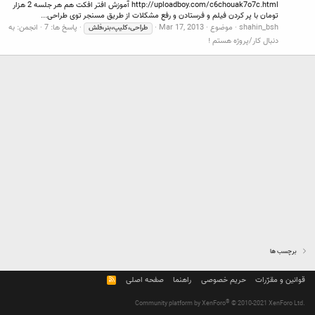
http://uploadboy.com/c6chouak7o7c.html آموزش افتر افکت هم هر جلسه 2 هزار
تومان با پر کردن فیلم و فرستادن و رفع مشکلات از طریق مسنجر توی طراحی...
shahin_bsh
موضوع
Mar 17, 2013
پاسخ ها: 7
انجمن:
به
طراحی،کلیپ،بنر،فلش
دنبال کار/پروژه هستم !
برچسب ها
قوانین و مقرّرات
حریم خصوصی
راهنما
صفحه اصلی
R
S
S
®
Community platform by XenForo
© 2010-2021 XenForo Ltd.