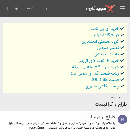
ورود
عضویت
خرید آی پی ثابت
فروشگاه ابزارلند
گروه صنعتی اسکندری
تعمیر صندلی
داتلود انیمیشن
خرید IP ثابت کاور تریدر
خرید سرور HP ماهان شبکه
ربات قیمت گذاری دیجی کالا
قیمت طلا GOLD
چسب کاشی ساروج
برچسب ها
طراح و گرافیست
طراح برای سایت
B
با سلام بنده یک سایت موزیک دارم و دنبال یک طراح هستم .طراح های عزیزم اگر مایل
بودن با ما همکاری داشته باشن در ارتباط باشن متشکر:rose: Email :