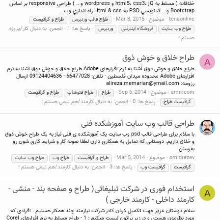
خلاقانه ( مسلط به html5، css3، jQ و wordpress و .. ) طراحي responsive بر اساس
Bootstrap و .. كدنويسي PSD به Html & css راه اندازي وب...
tenaonline
موضوع
Mar 8, 2015
طراح
قالب
و
ردپرس
طراح
و
گرافیست
پاسخ ها: 1
انجمن:
به دنبال کار/پروژه
طراح
و
ب سایت
فروشگاه اینترنتی
و
ردپرس
هستم !
طراح خلاق و خوش ذوق
A
طراح خلاق و خوش ذوق آشنا به نرم افزارهای Adobe طراح خلاق و خوش ذوق آشنا به نرم
افزارهای Adobe محدوده میدان فلسطین - تلفن: 66477028 - 09124404636 ارسال
رزومه:
alireza.memarian@ymail.com
ammcom
موضوع
Sep 6, 2014
طراح
طراح
فتوشاپ
طراح
و
گرافیست
پاسخ ها: 0
انجمن:
به دنبال کارمند/هم تیمی هستم !
گرافيست
طراح
طراحی قالب وب سایت آموزشکده فنی
با سلام برای طراحی قالب psd وب سایت یک آموزشکده ی فنی نیاز به یک طراح خوش ذوق
و خلاق داریم. دوستانی که تمایل به همکاری دارن لطفا نمونه کار و شرایط کاری شون رو
بفرستن.
omidrezav
موضوع
Mar 5, 2014
طراح
و
گرافیست
طراح
و
ب
طراح
و
ب سایت
پاسخ ها: 3
انجمن:
به دنبال کارمند/هم تیمی هستم !
گرافیست
گرافیست
و
ب
استخدام فوری در شرکت تبلیغاتی( طراح و صفحه بند - منشی -
A
کارمند داخلی - کارمند خارجی )
سلام دوستان عزیز جهت تکمیل کردن کادر شرکت نیازمند چند همکار هستیم . افرادی که
مورد نظرمون هست رو در زیر براتون لیست میکنم : 1 - طراح مسلط به نرم افزارهای Corel