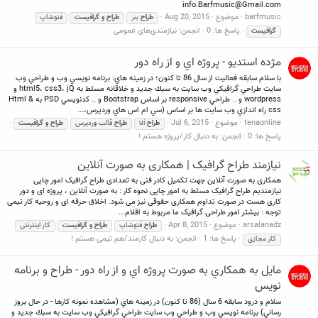
info.Barfmusic@Gmail.com
barfmusic
موضوع
Aug 20, 2015
طراح
بنر
طراح
و
گرافیست
فتوشاپ
پاسخ ها: 0
انجمن:
نیازمندی‌های عمومی
گرافیست
مژده استديو - پروژه اي و از راه دور
با سلام سابقه فعاليت از سال 86 تا كنون؛ در زمينه هاي: برنامه نويسي وب و طراحي وب
سايت طراحي گرافيكي وب سايت به سبك جديد و خلاقانه مسلط به html5، css3، jQ و
wordpress و .. طراحي responsive بر اساس Bootstrap و .. كدنويسي PSD به Html &
css راه اندازي وب سايت ها بر اساس (سي ام اس هاي وردپرس،...
tenaonline
موضوع
Jul 6, 2015
طراح
ui
طراح
قالب
و
ردپرس
طراح
و
گرافیست
پاسخ ها: 0
انجمن:
به دنبال کار/پروژه هستم !
نیازمند طراح گرافیک | همکاری به صورت آنلاین
همکاری به صورت آنلاین جهت تکمیل کادر فنی به تعدادی طراح گرافیک امور چاپی
نیازمندیم طراح گرافیک مسلط به امور چاپی نحوه کار : به صورت آنلاین ، پروژه ای و دور
کاری هست در صورت تداوم همکاری حقوقی نیز می شود. اخلاق حرفه ای و روحیه کار تیمی
توجه : بیشتر امور طراحی گرافیک ما مربوط به اقلام...
arsalanadz
موضوع
Apr 8, 2015
طراح
فتوشاپ
طراح
و
گرافیست
کار اینترنتی
پاسخ ها: 1
انجمن:
به دنبال کارمند/هم تیمی هستم !
کار مجازی
مايل به همكاري به صورت پروژه اي و از راه دور - طراح و برنامه
نويس‎‎‎‎‎‎‎‎‎
سلام و درود سابقه 6 سال (86 تا كنون) در زمينه هاي (مشاهده نمونه كارها - در حال بروز
رساني) برنامه نويسي وب و طراحي وب سايت طراحي گرافيكي وب سايت به سبك جديد و