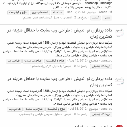
- photohop - indesign - درضمن دوستانی که فرم بندی میکنند نیز در اولویت قرار دارند . 2
- کارمند داخلی با روابط عمومی بالا و تسلط کافی...
Arash_Elf
موضوع
Dec 12, 2013
استخدام
استخدام فوری
طراح
و
گرافیست
پاسخ ها: 2
انجمن:
به دنبال کارمند/هم تیمی هستم !
منشی
کارمند
داده پردازان نو اندیش : طراحی وب سایت با حداقل هزینه در
کمترین زمان
شرکت داده پردازان نو اندیش فعالیت خود را از سال 1388 آغاز نموده است. زمینه اصلی
فعالیت شرکت طراحی وب سایت ، طراحی پورتال ، طراحی سیستم های مدیریت
محتوا(سی ام اس) ، طراحی مالتی مدیا ، گرافیک و تبلیغات می باشد. خدمات ما • طراحی
وب سایت • طراحی پرتال • طراحی مالتی مدیا...
dpna_co
موضوع
Aug 15, 2012
طراح
و
گرافیست
طراح
و
ب سایت
طراح
ی
و
ب
پاسخ ها: 0
انجمن:
به دنبال کار/پروژه هستم !
فروشگاه اینترنتی
داده پردازان نو اندیش : طراحی وب سایت با حداقل هزینه در
کمترین زمان
شرکت داده پردازان نو اندیش فعالیت خود را از سال 1388 آغاز نموده است. زمینه اصلی
فعالیت شرکت طراحی وب سایت ، طراحی پورتال ، طراحی سیستم های مدیریت
محتوا(سی ام اس) ، طراحی مالتی مدیا ، گرافیک و تبلیغات می باشد. خدمات ما • طراحی
وب سایت • طراحی پرتال • طراحی مالتی مدیا •...
dpna_co
موضوع
Jul 31, 2012
طراح
و
گرافیست
طراح
و
ب سایت
طراح
ی
و
ب
پاسخ ها: 0
انجمن:
مسایل عمومی طراحی و توسعه‌وب
فروشگاه اینترنتی