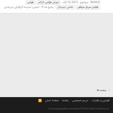
IMAN.K
موضوع
Jul 15, 2013
اموزش
طراحی
کاراکتر
طراحی
پاسخ ها: 0
انجمن:
مدرسه گرافیکی دو بعدی
طراحی
سرباز
سپاهی
نقاشی دیجیتال
برچسب ها
قوانین و مقرّرات
حریم خصوصی
راهنما
صفحه اصلی
R
S
S
®
Community platform by XenForo
© 2010-2021 XenForo Ltd.