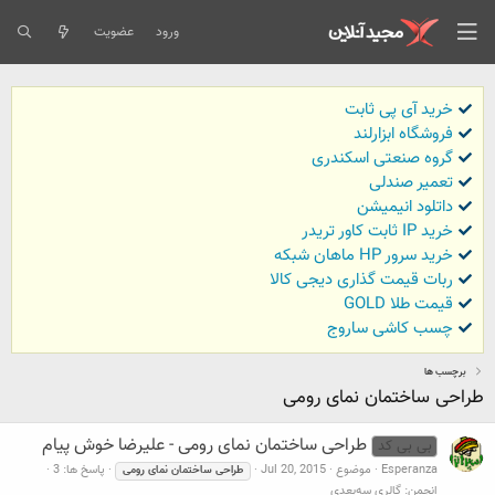
ورود
عضویت
خرید آی پی ثابت
فروشگاه ابزارلند
گروه صنعتی اسکندری
تعمیر صندلی
داتلود انیمیشن
خرید IP ثابت کاور تریدر
خرید سرور HP ماهان شبکه
ربات قیمت گذاری دیجی کالا
قیمت طلا GOLD
چسب کاشی ساروج
برچسب ها
طراحی ساختمان نمای رومی
طراحی ساختمان نمای رومی - علیرضا خوش پیام
بی بی کد
Esperanza
موضوع
Jul 20, 2015
پاسخ ها: 3
طراحی
ساختمان
نمای
رومی
انجمن:
گالری سه‌بعدی