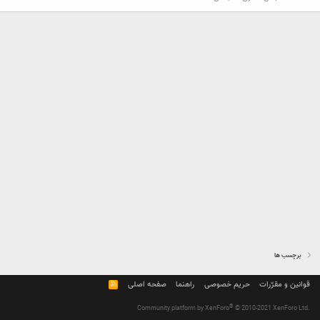
برچسب ها
قوانین و مقرّرات
حریم خصوصی
راهنما
صفحه اصلی
R
S
S
®
Community platform by XenForo
© 2010-2021 XenForo Ltd.