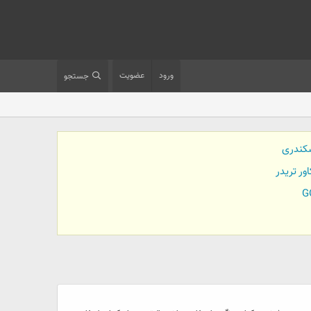
ورود
عضویت
جستجو
کندری