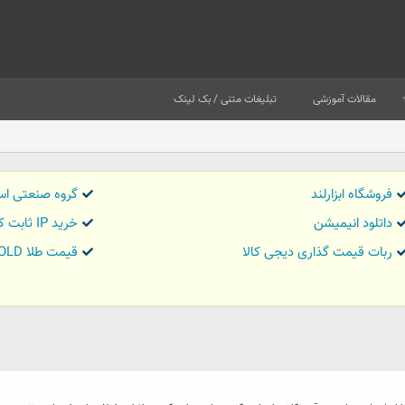
مقالات آموزشی
تبلیغات متنی / بک لینک
فروشگاه ابزارلند
گروه صنعتی اس
داتلود انیمیشن
خرید IP ثابت کاور تریدر
ربات قیمت گذاری دیجی کالا
قیمت طلا GOLD