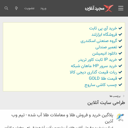
ورود
عضویت
خرید آی پی ثابت
فروشگاه ابزارلند
گروه صنعتی اسکندری
تعمیر صندلی
داتلود انیمیشن
خرید IP ثابت کاور تریدر
خرید سرور HP ماهان شبکه
ربات قیمت گذاری دیجی کالا
قیمت طلا GOLD
چسب کاشی ساروج
برچسب ها
طراحی سایت آنلاین
پلاگین خرید و فروش طلا و معاملات طلا آب شده - تیم وب
آذین
اسکریپت خرید و فروش آنلاین طلای آب شده وب آذین آیا به دنبال راهی مطمئن و کارآمد