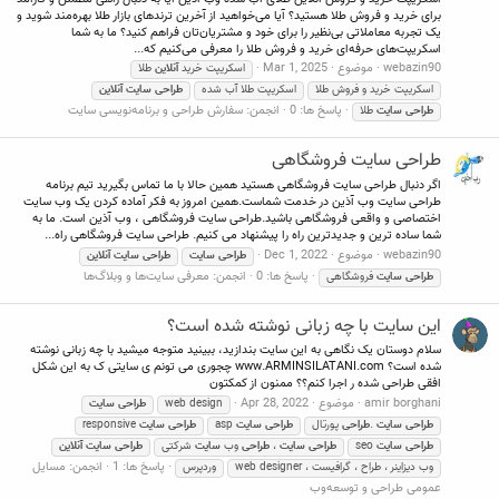
برای خرید و فروش طلا هستید؟ آیا می‌خواهید از آخرین ترندهای بازار طلا بهره‌مند شوید و
یک تجربه معاملاتی بی‌نظیر را برای خود و مشتریان‌تان فراهم کنید؟ ما به شما
اسکریپت‌های حرفه‌ای خرید و فروش طلا را معرفی می‌کنیم که...
webazin90
موضوع
Mar 1, 2025
اسکریپت خرید
آنلاین
طلا
اسکریپت خرید و فروش طلا
اسکریپت طلا آب شده
طراحی
سایت
آنلاین
پاسخ ها: 0
انجمن:
سفارش طراحی و برنامه‌نویسی سایت
طراحی
سایت
طلا
طراحی سایت فروشگاهی
اگر دنبال طراحی سایت فروشگاهی هستید همین حالا با ما تماس بگیرید تیم برنامه
طراحی سایت وب آذین در خدمت شماست.همین امروز به فکر آماده کردن یک وب سایت
اختصاصی و واقعی فروشگاهی باشید.طراحی سایت فروشگاهی ، وب آذین است. ما به
شما ساده ترین و جدیدترین راه را پیشنهاد می کنیم. طراحی سایت فروشگاهی راه...
webazin90
موضوع
Dec 1, 2022
طراحی
سایت
طراحی
سایت
آنلاین
پاسخ ها: 0
انجمن:
معرفی سایت‌ها و وبلاگ‌ها
طراحی
سایت
فروشگاهی
این سایت با چه زبانی نوشته شده است؟
سلام دوستان یک نگاهی به این سایت بندازید، ببینید متوجه میشید با چه زبانی نوشته
شده است؟ www.ARMINSILATANI.com چجوری می تونم ی سایتی ک به این شکل
افقی طراحی شده ر اجرا کنم؟؟ ممنون از کمکتون
amir borghani
موضوع
Apr 28, 2022
web design
طراحی
سایت
طراحی
سایت
.
طراحی
پورتال
طراحی
سایت
asp
طراحی
سایت
responsive
طراحی
سایت
seo
طراحی
سایت
،
طراحی
وب
سایت
شرکتی
طراحی
سایت
آنلاین
پاسخ ها: 1
انجمن:
مسایل
وب دیزاینر ، طراح ، گرافیست ، web designer
وردپرس
عمومی طراحی و توسعه‌وب