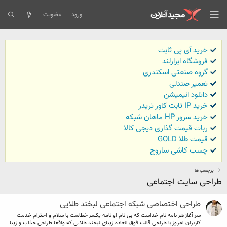
ورود
عضویت
خرید آی پی ثابت
فروشگاه ابزارلند
گروه صنعتی اسکندری
تعمیر صندلی
داتلود انیمیشن
خرید IP ثابت کاور تریدر
خرید سرور HP ماهان شبکه
ربات قیمت گذاری دیجی کالا
قیمت طلا GOLD
چسب کاشی ساروج
برچسب ها
طراحی سایت اجتماعی
طراحی اختصاصی شبکه اجتماعی لبخند طلایی
سر آغاز هر نامه نام خداست که بی نام او نامه یکسر خطاست با سلام و احترام خدمت
کاربران امروز با طراحی قالب فوق العاده زیبای لبخند طلایی که واقعا طراحی جذاب و زیبا