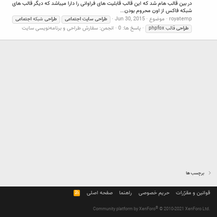
در بین قالب هام شد که این قالب قابلیت های فراوانی را دارا میباشد که دیگر قالب های
شبکه فاکس از اون محروم بودن...
royatemp
موضوع
Jun 30, 2015
طراحی
سایت
اجتماعی
طراحی
شبکه
اجتماعی
پاسخ ها: 0
انجمن:
سفارش طراحی و برنامه‌نویسی سایت
طراحی
قالب phpfox
برچسب ها
قوانین و مقرّرات
حریم خصوصی
راهنما
صفحه اصلی
R
S
S
®
Community platform by XenForo
© 2010-2021 XenForo Ltd.