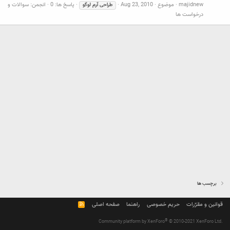
majidnew
موضوع
Aug 23, 2010
پاسخ ها: 0
انجمن:
سوالات و
طراحی
آرم
لوگو
درخواست ها
برچسب ها
قوانین و مقرّرات
حریم خصوصی
راهنما
صفحه اصلی
R
S
S
®
Community platform by XenForo
© 2010-2021 XenForo Ltd.