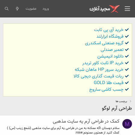
ورود
عضویت
خرید آی پی ثابت
فروشگاه ابزارلند
گروه صنعتی اسکندری
تعمیر صندلی
داتلود انیمیشن
خرید IP ثابت کاور تریدر
خرید سرور HP ماهان شبکه
ربات قیمت گذاری دیجی کالا
قیمت طلا GOLD
چسب کاشی ساروج
برچسب ها
طراحی آرم لوگو
کمک در طراحی آرم یه سایت مذهبی
M
سلام دوستان اگه ممکنه به من در طراحی یه آرم برای سایت مذهبی (شمع زینب (س) )
کمک کنید از همتون ممنونم:rose: