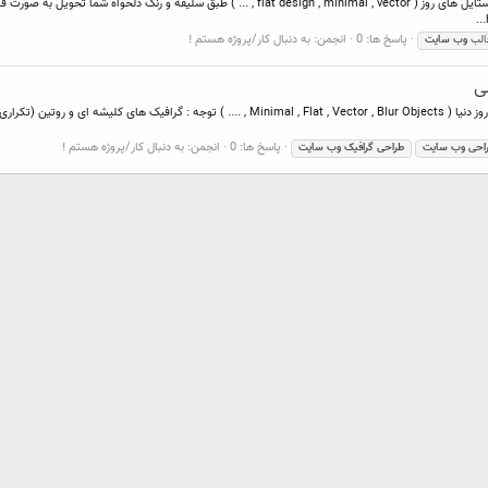
پاسخ ها: 0
انجمن:
به دنبال کار/پروژه هستم !
الب
وب
سایت
ی
طراحی تخصصی گرافیک و قالب وب سایت , با جدیدترین تکنیک های روز دنیا ( lat , Vector , Blur Objects
پاسخ ها: 0
انجمن:
به دنبال کار/پروژه هستم !
احی
وب
سایت
طراحی
گرافیک
وب
سایت