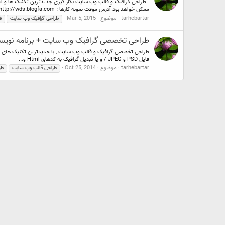
ممکن خواهد بود آدرس موقت نمونه کارها : http://wds.blogfa.com...
tarhebartar
موضوع
Mar 5, 2015
طراحی
گرافیک
وب
سایت
ق
طراحی تخصصی گرافیک وب سایت + برنامه نویس
فایل PSD و JPEG / و یا تبدیل گرافیک به کدهای Html و...
tarhebartar
موضوع
Oct 25, 2014
طراحی
قالب
وب
سایت
طر