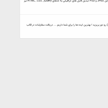
. طراحی گرافیک و قالب وب سایت بکار گیری جدیدترین تکنیک ها و استایل های روز ( flat design , minimal , vector , ... ) طبق سلیقه و رنگ دلخواه شما تحویل به صورت فایل JPEG و PSD تبدیل فایل های گرافیکی به کدهای HTML , CSS , jQuery نیز
Minimal , F , .... ) توجه : گرافیک های کلیشه ای و روتین (تکراری) رو دور بریزید ! بهترین ایده ها را برای شما داریم .... دریافت سفارشات در قالب