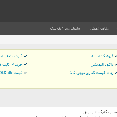
مقالات آموزشی
تبلیغات متنی / بک لینک
فروشگاه ابزارلند
گروه صنعتی اس
داتلود انیمیشن
خرید IP ثابت کاور تریدر
ربات قیمت گذاری دیجی کالا
قیمت طلا GOLD
 و تکنیک های روز )