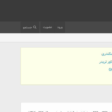
ورود
عضویت
جستجو
کندری