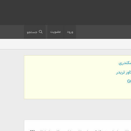
ورود
عضویت
جستجو
کندری