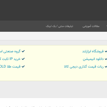
مقالات آموزشی
تبلیغات متنی / بک لینک
فروشگاه ابزارلند
گروه صنعتی اس
داتلود انیمیشن
خرید IP ثابت کاور تریدر
ربات قیمت گذاری دیجی کالا
قیمت طلا GOLD