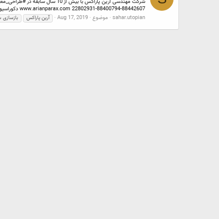
88442607-88400794-22802931 www.arianparax.com دکوراسیون داخلی...
sahar.utopian
موضوع
Aug 17, 2019
آرین پاراکس
بازسازی 