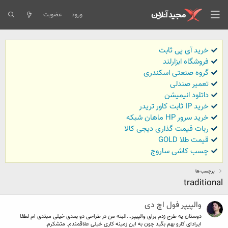
ورود
عضویت
خرید آی پی ثابت
فروشگاه ابزارلند
گروه صنعتی اسکندری
تعمیر صندلی
داتلود انیمیشن
خرید IP ثابت کاور تریدر
خرید سرور HP ماهان شبکه
ربات قیمت گذاری دیجی کالا
قیمت طلا GOLD
چسب کاشی ساروج
برچسب ها
traditional
والپیپر فول اچ دی
دوستان یه طرح زدم برای والپیپر...البته من در طراحی دو بعدی خیلی مبتدی ام لطفا
ایرادای کارو بهم بگید چون به این زمینه کاری خیلی علاقمندم. متشکرم.