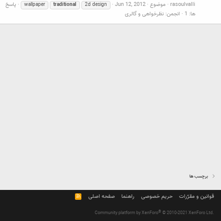
rasoulvalli
موضوع
Jun 12, 2012
پاسخ
wallpaper
traditional
2d design
ها: 1
انجمن:
نظرخواهی و گالری
برچسب ها
قوانین و مقرّرات
حریم خصوصی
راهنما
صفحه اصلی
R
S
S
®
Community platform by XenForo
© 2010-2021 XenForo Ltd.