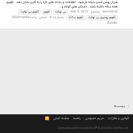
هربار روشن شدن رایانه باز شود . اطلاعات و رخداد های تازه را به کاربر نشان دهد . تقویم
همه ساله داشته باشد . داستان های کوتاه و...
amirhmz2
موضوع
Mar 8, 2013
بی
نهایت
تقویم
تقویم
بی
نهایت
پاسخ ها: 4
انجمن:
برنامه Multimedia
تقویم
رومیزی
بی
نهایت
تقویم
سالانه
Builder
برچسب ها
قوانین و مقرّرات
حریم خصوصی
راهنما
صفحه اصلی
R
S
S
®
Community platform by XenForo
© 2010-2021 XenForo Ltd.