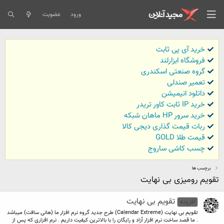
ورود
عضویت
خرید آی پی ثابت
فروشگاه ابزارلند
گروه صنعتی اسکندری
تعمیر صندلی
داتلود انیمیشن
خرید IP ثابت کاور تریدر
خرید سرور HP ماهان شبکه
ربات قیمت گذاری دیجی کالا
قیمت طلا GOLD
چسب کاشی ساروج
برچسب ها
تقویم رومیزی بی نهایت
تقویم بی نهایت
افزونه
تقویم بی نهایت (Calendar Extreme) طرح جدید گروه نرم افزار ما (هانی سافت) میباشد
. ما قصد ساخت نرم افزار آزاد و رایگان را با بالاترین کیفیت داریم . نرم افزاری که پس از