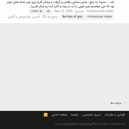
شد … حدودا یه پنج ، شش ساعتی وقتم رو گرفت و بیشتر کارم روی اون لخته های خون
بود که می خواستم چیز خوبی از آب در بیاد و الان خدا رو شکر تقریبا...
mohammad.maher
موضوع
Sep 12, 2009
imam ali
ali
پاسخ ها: 32
انجمن:
نظرخواهی و گالری
the
lion
of
god
mohammad maher
برچسب ها
قوانین و مقرّرات
حریم خصوصی
راهنما
صفحه اصلی
R
S
S
®
Community platform by XenForo
© 2010-2021 XenForo Ltd.