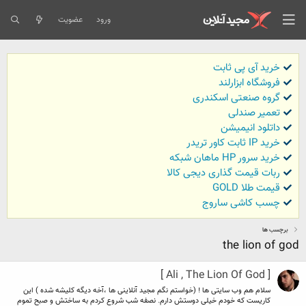
ورود
عضویت
خرید آی پی ثابت
فروشگاه ابزارلند
گروه صنعتی اسکندری
تعمیر صندلی
داتلود انیمیشن
خرید IP ثابت کاور تریدر
خرید سرور HP ماهان شبکه
ربات قیمت گذاری دیجی کالا
قیمت طلا GOLD
چسب کاشی ساروج
برچسب ها
the lion of god
[ Ali , The Lion Of God ]
سلام هم وب سایتی ها ! (خواستم نگم مجید آنلاینی ها ،آخه دیگه کلیشه شده ) این
کاریست که خودم خیلی دوستش دارم. نصفه شب شروع کردم به ساختش و صبح تموم