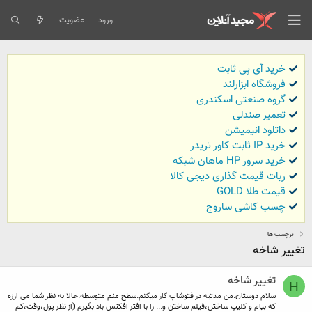
ورود
عضویت
خرید آی پی ثابت
فروشگاه ابزارلند
گروه صنعتی اسکندری
تعمیر صندلی
داتلود انیمیشن
خرید IP ثابت کاور تریدر
خرید سرور HP ماهان شبکه
ربات قیمت گذاری دیجی کالا
قیمت طلا GOLD
چسب کاشی ساروج
برچسب ها
تغییر شاخه
تغییر شاخه
H
سلام دوستان.من مدتیه در فتوشاپ کار میکنم.سطح منم متوسطه.حالا به نظر شما می ارزه
که بیام و کلیپ ساختن،فیلم ساختن و... را با افتر افکتس باد بگیرم (از نظر پول،وقت،کم