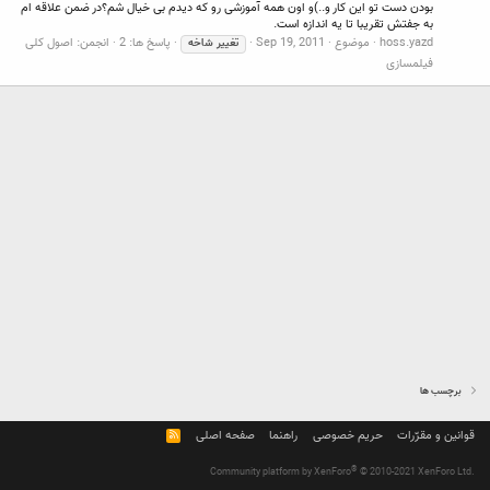
بودن دست تو این کار و..)و اون همه آموزشی رو که دیدم بی خیال شم؟در ضمن علاقه ام
به جفتش تقریبا تا یه اندازه است.
hoss.yazd
موضوع
Sep 19, 2011
پاسخ ها: 2
انجمن:
اصول کلی
تغییر
شاخه
فیلمسازی
برچسب ها
قوانین و مقرّرات
حریم خصوصی
راهنما
صفحه اصلی
R
S
S
®
Community platform by XenForo
© 2010-2021 XenForo Ltd.