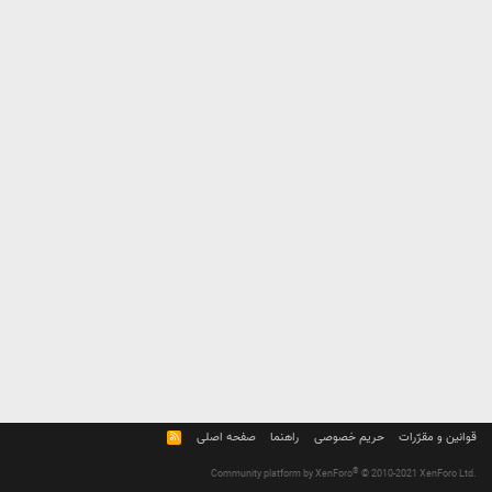
قوانین و مقرّرات
حریم خصوصی
راهنما
صفحه اصلی
R
S
S
®
Community platform by XenForo
© 2010-2021 XenForo Ltd.