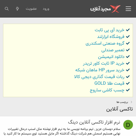
ورود
عضویت
خرید آی پی ثابت
فروشگاه ابزارلند
گروه صنعتی اسکندری
تعمیر صندلی
داتلود انیمیشن
خرید IP ثابت کاور تریدر
خرید سرور HP ماهان شبکه
ربات قیمت گذاری دیجی کالا
قیمت طلا GOLD
چسب کاشی ساروج
برچسب ها
تاکسی آنلاین
نرم افزار تاکسی آنلاین دینگ
D
سلام دوستان عزیز , تیم برنامه نویسی ما یه نرم افزار نوشته مثل اسنپ درحال تغییرات
نهایی هستیم اسمش هم شرکت دینگ گذاشته اگر مایل هستید توی سیستم ما کار کنید یا