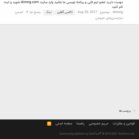
دوست دارید عضو تیم فنی و برنامه نویسی ما باشید وارد سایت dinnng.com شوید و ثبت
نام کنید
dinnng
موضوع
Aug 30, 2017
پاسخ ها: 3
انجمن:
تاکسی
آنلاین
دینگ
نیازمندی‌های عمومی
برچسب ها
قوانین و مقرّرات
حریم خصوصی
راهنما
صفحه اصلی
R
S
S
®
Community platform by XenForo
© 2010-2021 XenForo Ltd.