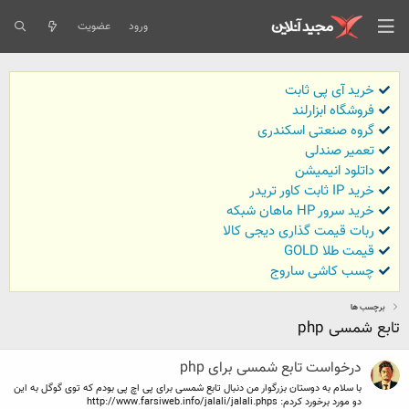
ورود
عضویت
خرید آی پی ثابت
فروشگاه ابزارلند
گروه صنعتی اسکندری
تعمیر صندلی
داتلود انیمیشن
خرید IP ثابت کاور تریدر
خرید سرور HP ماهان شبکه
ربات قیمت گذاری دیجی کالا
قیمت طلا GOLD
چسب کاشی ساروج
برچسب ها
تابع شمسی php
درخواست تابع شمسی برای php
با سلام به دوستان بزرگوار من دنبال تابع شمسی برای پی اچ پی بودم که توی گوگل به این
دو مورد برخورد کردم: http://www.farsiweb.info/jalali/jalali.phps