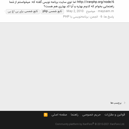
http://iranphp.org/node/6 اما توی سایت برنامه نویس گفته که: میخواستم از شما
راهنمایی بخوام که کدوم بهتره و آیا کد بهتری هم هست؟
maysam.m
موضوع
May 2, 2010
تابع
شمسی
php
تابع
شمسی
برای پی اچ پی
پاسخ ها: 6
انجمن:
برنامه‌نویسی با PHP
برچسب ها
قوانین و مقرّرات
حریم خصوصی
راهنما
صفحه اصلی
R
S
S
®
Community platform by XenForo
© 2010-2021 XenForo Ltd.