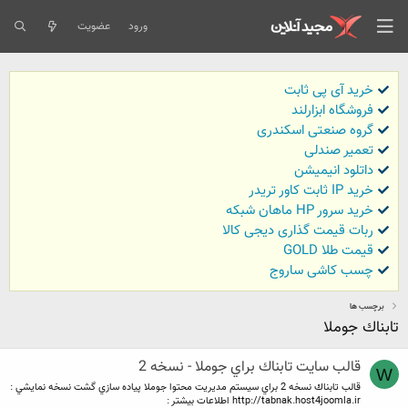
ورود
عضویت
خرید آی پی ثابت
فروشگاه ابزارلند
گروه صنعتی اسکندری
تعمیر صندلی
داتلود انیمیشن
خرید IP ثابت کاور تریدر
خرید سرور HP ماهان شبکه
ربات قیمت گذاری دیجی کالا
قیمت طلا GOLD
چسب کاشی ساروج
برچسب ها
تابناك جوملا
قالب سايت تابناك براي جوملا - نسخه 2
W
قالب تابناك نسخه 2 براي سيستم مديريت محتوا جوملا پياده سازي گشت نسخه نمايشي :
http://tabnak.host4joomla.ir اطلاعات بيشتر :