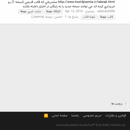
http://www.host4joomla.ir/tabnak.html مشترياني كه قالب قديمي (نسخه 1) رو
خريداري كرده اند مي توانند نسخه جديد را به رايگان در اختيار داشته باشند
websaz2000
موضوع
Apr 12, 2010
تابناك
جوملا
سايت خبري
جوملا
پاسخ ها: 1
انجمن:
جوملا (Joomla)
قالب
جوملا
نمونه قالب
برچسب ها
قوانین و مقرّرات
حریم خصوصی
راهنما
صفحه اصلی
R
S
S
®
Community platform by XenForo
© 2010-2021 XenForo Ltd.