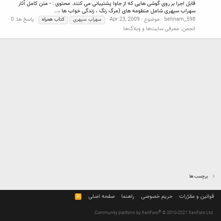
قابل اجرا بر روی گوشی هایی که از جاوا پشتیبانی می کنند. محتوی : - متن کامل آثار
سهراب سپهری شامل منظومه های (مرگ رنگ ، زندگی خواب ها ،...
behnam_598
موضوع
Apr 23, 2009
پاسخ ها: 0
سهراب سپهری
کتاب
همراه
انجمن:
معرفی سایت‌ها و وبلاگ‌ها
برچسب ها
قوانین و مقرّرات
حریم خصوصی
راهنما
صفحه اصلی
R
S
S
®
Community platform by XenForo
© 2010-2021 XenForo Ltd.