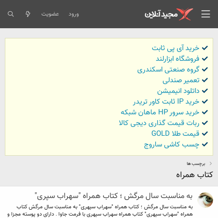
ورود
عضویت
خرید آی پی ثابت
فروشگاه ابزارلند
گروه صنعتی اسکندری
تعمیر صندلی
داتلود انیمیشن
خرید IP ثابت کاور تریدر
خرید سرور HP ماهان شبکه
ربات قیمت گذاری دیجی کالا
قیمت طلا GOLD
چسب کاشی ساروج
برچسب ها
کتاب همراه
به مناسبت سال مرگش ؛ کتاب همراه "سهراب سپری"
به مناسبت سال مرگش ؛ کتاب همراه "سهراب سپهری" به مناسبت سال مرگش کتاب
همراه "سهراب سپهری" کتاب همراه سهراب سپهری با فرمت جاوا . دارای دو پوسته مجزا و