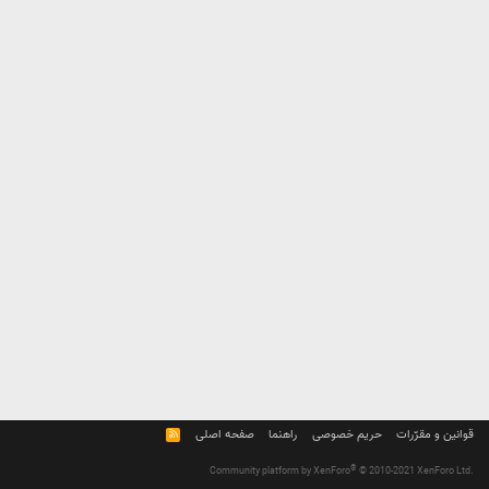
قوانین و مقرّرات
حریم خصوصی
راهنما
صفحه اصلی
R
S
S
®
Community platform by XenForo
© 2010-2021 XenForo Ltd.