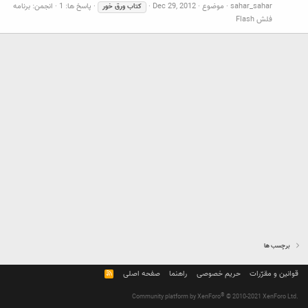
sahar_sahar
موضوع
Dec 29, 2012
پاسخ ها: 1
انجمن:
برنامه
کتاب
ورق
خور
فلش Flash
برچسب ها
قوانین و مقرّرات
حریم خصوصی
راهنما
صفحه اصلی
R
S
S
®
Community platform by XenForo
© 2010-2021 XenForo Ltd.