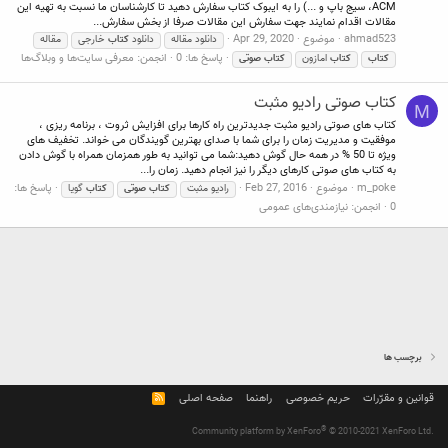
ACM، سیج باپ و ...) را به ایبوک کتاب سفارش دهید تا کارشناسان ما نسبت به تهیه این
مقالات اقدام نمایند جهت سفارش این مقالات صرفا از بخش سفارش...
ahmad523
موضوع
Apr 29, 2020
دانلود مقاله
دانلود
کتاب
خارجی
مقاله
پاسخ ها: 0
انجمن:
معرفی سایت‌ها و وبلاگ‌ها
کتاب
کتاب
امازون
کتاب
صوتی
کتاب صوتی رادیو مثبت
M
کتاب های صوتی رادیو مثبت جدیدترین راه کارها برای افزایش ثروت ، برنامه ریزی ،
موفقیت و مدیریت زمان را برای شما با صدای بهترین گویندگان می خواند. تخفیف های
ویژه تا 50 % در همه حال گوش دهید:شما می توانید به طور همزمان همراه با گوش دادن
به کتاب های صوتی کارهای دیگر را نیز انجام دهید. زمان را...
m_poke
موضوع
Feb 27, 2016
پاسخ ها:
رادیو مثبت
کتاب
صوتی
کتاب
گویا
0
انجمن:
نیازمندی‌های عمومی
برچسب ها
قوانین و مقرّرات
حریم خصوصی
راهنما
صفحه اصلی
R
S
S
®
Community platform by XenForo
© 2010-2021 XenForo Ltd.