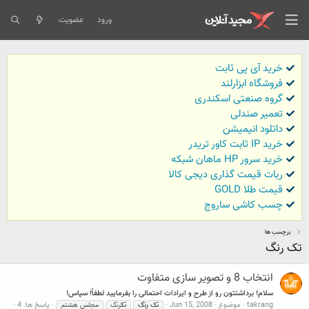
ورود
عضویت
خرید آی پی ثابت
فروشگاه ابزارلند
گروه صنعتی اسکندری
تعمیر صندلی
داتلود انیمیشن
خرید IP ثابت کاور تریدر
خرید سرور HP ماهان شبکه
ربات قیمت گذاری دیجی کالا
قیمت طلا GOLD
چسب کاشی ساروج
برچسب ها
تک رنگ
انتخاب 8 و تصویر سازی متفاوت
سلام! برداشتتون رو از طرح و ایرادات احتمالی را بفرمایید لطفاً! سپاس!
takrang
موضوع
Jun 15, 2008
پاسخ ها: 4
تک
رنگ
تک
رنگ
مجلس هشتم