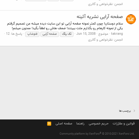
انجمن:
نظرخواهی و گالری
صفحه آرایی نشریه آئینه
سلام دوستان! چون کمتر نمونه صفحه آرایی تو این سایت دیده میشه من تصمیم گرفتم
یکی از نمونه کارهام رو بگذارم ملت ببینند! ضعف هاش رو لطفاً بگید! ممنون میشم!
takrang
موضوع
Jun 15, 2008
پاسخ ها: 12
تک
رنگ
صفحه آرایی
فتوشاپ
انجمن:
نظرخواهی و گالری
برچسب ها
قوانین و مقرّرات
حریم خصوصی
راهنما
صفحه اصلی
R
S
S
®
Community platform by XenForo
© 2010-2021 XenForo Ltd.