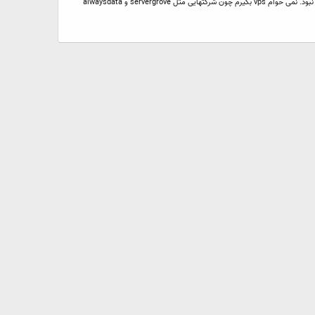
یک هاستینگ لینوکس معمولی می خوام با PHP 5.3.2 یا بالاتر. چون می خوام یه قسمتی از سایتم رو با symfony2 برنامه نویسی کنم. تا حالا تو سایتهای ایرانی هرچی گشتم نبود. نمی خوام vps بگیرم چون شرکتهایی مثل servergrove و alwaysdata