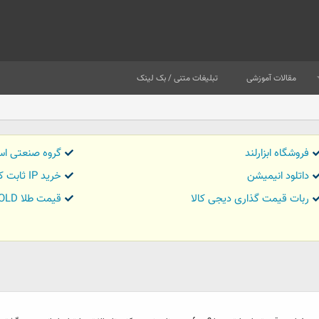
مقالات آموزشی
تبلیغات متنی / بک لینک
فروشگاه ابزارلند
گروه صنعتی اس
داتلود انیمیشن
خرید IP ثابت کاور تریدر
ربات قیمت گذاری دیجی کالا
قیمت طلا GOLD