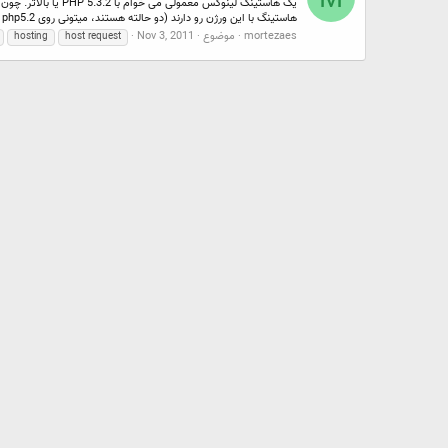
هاستینگ با این ورژن رو دارند (دو حالته هستند، میتونی روی php5.2 یا 5.3...
mortezaes
موضوع
Nov 3, 2011
hosting
host request