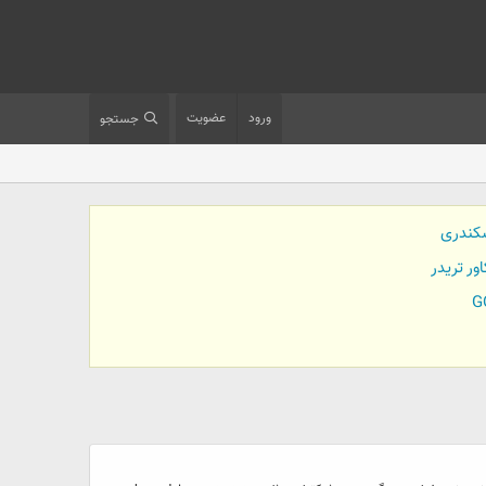
ورود
عضویت
جستجو
کندری