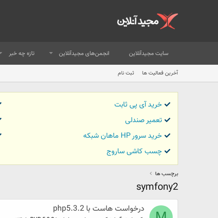
سایت مجیدآنلاین
انجمن‌های مجیدآنلاین
تازه چه خبر
آخرین فعالیت ها
ثبت نام
خرید آی پی ثابت
تعمیر صندلی
خرید سرور HP ماهان شبکه
چسب کاشی ساروج
برچسب ها
symfony2
درخواست هاست با php5.3.2
M