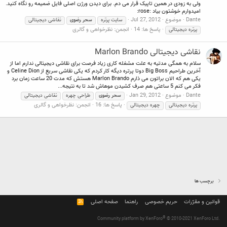
ولی به زودی در همین تاپیک قرار می دم. برای دیدن ورژن اصلی فایل ضمیمه رو نگاه کنید.
امیدوارم خوشتون بیاد :rose:
Dante
موضوع
Jul 27, 2012
سایت پرتره
سحر
رضوی
نقاشی دیجیتالی
پاسخ ها: 14
انجمن:
نظرخواهی و گالری
پرتره دیجیتالی
نقاشی دیجیتالی Marlon Brando
سلام به همگی مدتیه به علت مشغله کاری زیاد فرصت برای نقاشی دیجیتالی ندارم اما از
آخرین طراحیم Big Boss دوتا پرتره دیگه کار کردم که یکی نقاشی سریع از Celine Dion و
یکی هم که الان براتون می ذارم Marlon Brando هستش که مدت 20 ساعت زمان برد
فکر می کنم 5 ساعتی هم صرف کشیدن موهاش شد تا به نتیجه...
Dante
موضوع
Jan 29, 2012
سحر
رضوی
طراحی چهره
نقاشی دیجیتالی
پاسخ ها: 16
انجمن:
نظرخواهی و گالری
پرتره دیجیتالی
چهره دیجیتالی
برچسب ها
قوانین و مقرّرات
حریم خصوصی
راهنما
صفحه اصلی
R
S
S
®
Community platform by XenForo
© 2010-2021 XenForo Ltd.