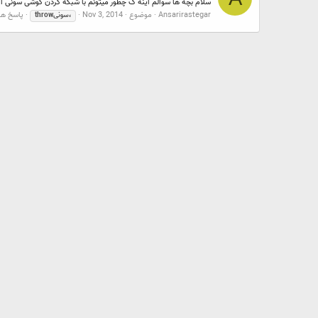
سلام بچه ها سوالم اینه ک چطور میتونم با شبکه کردن گوشی سونی اکسپریا c و یا تب لت با لپ تاپ محتوای پاورپوینت را به اشتراک گذاشت؟
Ansarirastegar
موضوع
Nov 3, 2014
پاسخ ها: 
،سونیthrow