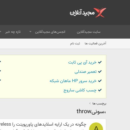
سایت مجیدآنلاین
انجمن‌های مجیدآنلاین
تازه چه خبر
آخرین فعالیت ها
ثبت نام
خرید آی پی ثابت
تعمیر صندلی
خرید سرور HP ماهان شبکه
چسب کاشی ساروج
برچسب ها
،سونیthrow
چگونه در یک ارایه اسلایدهای پاورپوینت را wireless با موبایل یا تب لت ردکنم؟؟؟
A