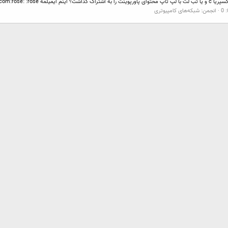
 اینم ایمیلمه
:rose: :rose: دعاتون میکنم
.com
0
انجمن:
شبکه‌های کامپیوتری