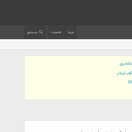
ورود
عضویت
جستجو
کندری