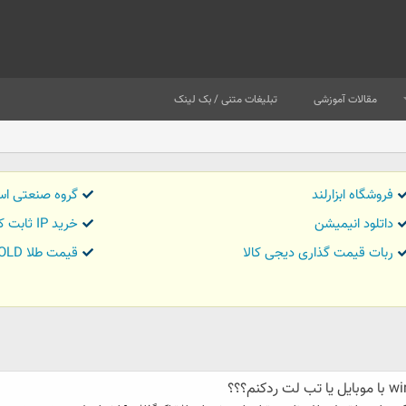
مقالات آموزشی
تبلیغات متنی / بک لینک
فروشگاه ابزارلند
گروه صنعتی اس
داتلود انیمیشن
خرید IP ثابت کاور تریدر
ربات قیمت گذاری دیجی کالا
قیمت طلا GOLD