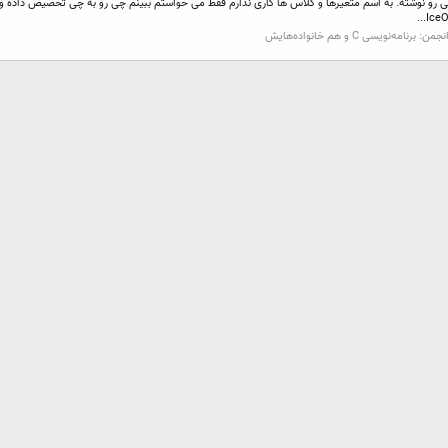
رو نوشته. به اسم متغیرها و کلاس ها کاری ندارم فقط می خواستم ببینم چی رو به چی تخصیص داده و چه
نجمن:
برنامه‌نویسی C و هم خانواده‌هایش