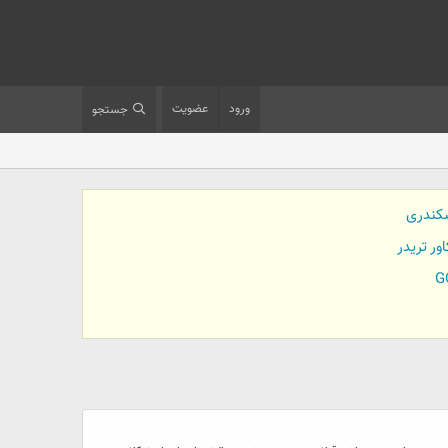
ورود
عضویت
جستجو
کندری