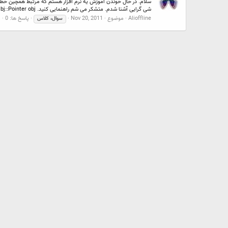
سلام. در حال خوندن آموزش یه نرم افزار هستم که مرتبط همچین خطی 
شی گرایی آشنا شدم. متشکر می شم راهنمایی کنید. IceObj::Pointer obj...
Alioffline
موضوع
Nov 20, 2011
پاسخ ها: 0
ا
سوال،
کلاس