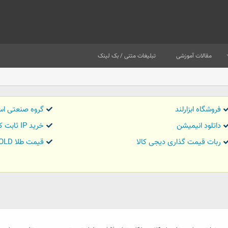
مقالات آموزشی
تبلیغات متنی / بک لینک
فروشگاه ابزارلند
گروه صنعتی اس
داتلود انیمیشن
خرید IP ثابت کاور تریدر
ربات قیمت گذاری دیجی کالا
قیمت طلا GOLD