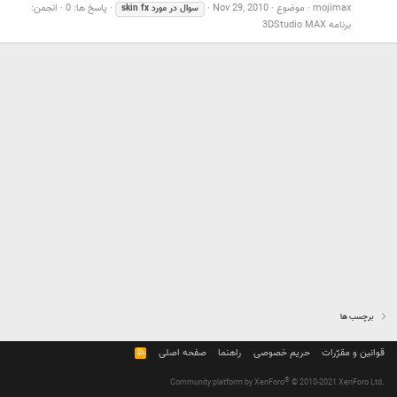
mojimax
موضوع
Nov 29, 2010
پاسخ ها: 0
انجمن:
سوال
در
مورد
fx
skin
برنامه 3DStudio MAX
برچسب ها
قوانین و مقرّرات
حریم خصوصی
راهنما
صفحه اصلی
R
S
S
®
Community platform by XenForo
© 2010-2021 XenForo Ltd.