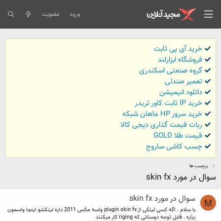
ورود
عضویت
خرید آی پی ثابت
فروشگاه ابزارلند
گروه صنعتی اسکندری
تعمیر صندلی
داتلود انیمیشن
خرید IP ثابت کاور تریدر
خرید سرور HP ماهان شبکه
ربات قیمت گذاری دیجی کالا
قیمت طلا GOLD
چسب کاشی ساروج
برچسب ها
سوال در مورد skin fx
سوال در مورد skin fx
M
با سلام . اگه کسی لینکی از plugin skin fx واسه مکس 2011 داره لینکشو اینجا واسمون
بزاره . قابل توجه دوستانی که riging کار میکنند