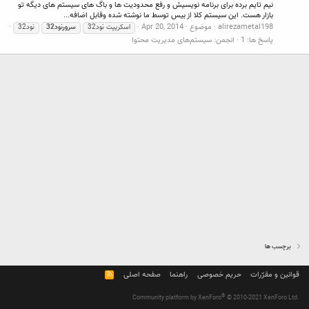
نیم تایم برده برای برنامه نویسیش و رفع محدودیت ها و باگ های سیستم های دیگه تو
بازار هست. این سیستم کلا از بیس توسط ما نوشته شده وقابل اضافه...
alirezametal198
موضوع
Apr 20, 2014
اسکریپت نود32
سرورنود32
نود32
پاسخ ها: 1
انجمن:
سیستم‌های مدیریت محتوا
برچسب ها
قوانین و مقرّرات
حریم خصوصی
راهنما
صفحه اصلی
R
S
S
®
Community platform by XenForo
© 2010-2021 XenForo Ltd.