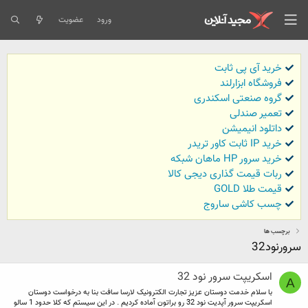
ورود
عضویت
خرید آی پی ثابت
فروشگاه ابزارلند
گروه صنعتی اسکندری
تعمیر صندلی
داتلود انیمیشن
خرید IP ثابت کاور تریدر
خرید سرور HP ماهان شبکه
ربات قیمت گذاری دیجی کالا
قیمت طلا GOLD
چسب کاشی ساروج
برچسب ها
سرورنود32
اسکریپت سرور نود 32
A
با سلام خدمت دوستان عزیز تجارت الکترونیک لارسا سافت بنا به درخواست دوستان
اسکریپت سرور آپدیت نود 32 رو براتون آماده کردیم . در این سیستم که کلا حدود 1 سالو