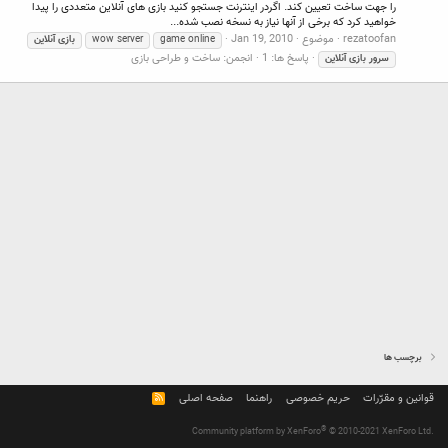
را جهت ساخت تعیین کند. اگردر اینترنت جستجو کنید بازی های آنلاین متعددی را پیدا
خواهید کرد که برخی از آنها نیاز به نسخه نصب شده...
rezatoofan
موضوع
Jan 19, 2010
game online
wow server
بازی
آنلاین
پاسخ ها: 1
انجمن:
ساخت و طراحی بازی
سرور
بازی
آنلاین
برچسب ها
قوانین و مقرّرات
حریم خصوصی
راهنما
صفحه اصلی
R
S
S
®
Community platform by XenForo
© 2010-2021 XenForo Ltd.