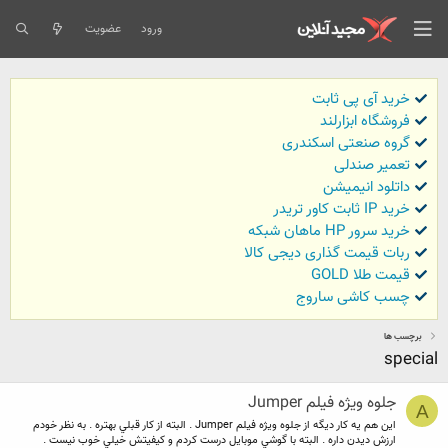
ورود
عضویت
خرید آی پی ثابت
فروشگاه ابزارلند
گروه صنعتی اسکندری
تعمیر صندلی
داتلود انیمیشن
خرید IP ثابت کاور تریدر
خرید سرور HP ماهان شبکه
ربات قیمت گذاری دیجی کالا
قیمت طلا GOLD
چسب کاشی ساروج
برچسب ها
special
جلوه ويژه فيلم Jumper
A
اين هم يه كار ديگه از جلوه ويژه فيلم Jumper . البته از كار قبلي بهتره . به نظر خودم
ارزش ديدن داره . البته با گوشي موبايل درست كردم و كيفيتش خيلي خوب نيست .