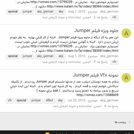
اميدوارم خوشتون بياد . نمايش در : http://vimeo.com/13799239 نمايش در :
http://www.kalam.tv/fa/video/38369/index.html دانلود از ...
akp_german
موضوع
Aug 1, 2010
special
jumper
akp_german
akp
پاسخ ها: 2
انجمن:
تماشاخانه و نمونه کارهای شما
vfx
جلوه ويژه فيلم Jumper
A
اين هم يه كار ديگه از جلوه ويژه فيلم Jumper . البته از كار قبلي بهتره . به نظر خودم
ارزش ديدن داره . البته با گوشي موبايل درست كردم و كيفيتش خيلي خوب نيست .
اميدوارم خوشتون بياد . نمايش در : http://vimeo.com/13799239 نمايش در :
http://www.kalam.tv/fa/video/38369/index.html دانلود از ...
akp_german
موضوع
Aug 1, 2010
special
jumper
akp_german
akp
پاسخ ها: 4
انجمن:
تماشاخانه و نمونه کارهای شما
vfx
نمونه Vfx فيلم Jumper
A
سلام به همه دوستان ديشب بعد از مدتها نشستم فيلم Jumper رو ديدم . از تكنيك
حركاتش خوشم اومد و قصد كردم ،‌ يه كار شبيه اون انجام بدم . البته اين ايده خيلي
سريع و بدون برنامه به ذهنم رسيد و ساختم . ( فقط براي نمونه )
http://vimeo.com/13588609
akp_german
موضوع
Jul 25, 2010
vfx
special
jumper
effect
akp
پاسخ ها: 6
انجمن:
تماشاخانه و نمونه کارهای شما
برچسب ها