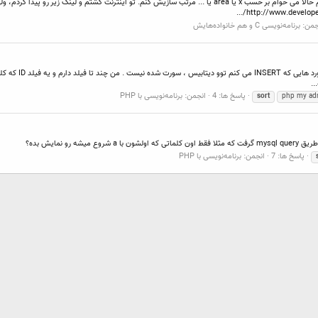
(زبان برنامه نویسی C#.net) سلام من یه لیست دارم به شکل زیر دارم حالا می خوام بر حسب x یا area یا ... مرتب سازیش کنم. تو
http://www.developer
جمن:
برنامه‌نویسی C و هم خانواده‌هایش
پاسخ ها: 4
انجمن:
برنامه‌نویسی با PHP
sort
php my ad
و نمایش بده؟
پاسخ ها: 7
انجمن:
برنامه‌نویسی با PHP