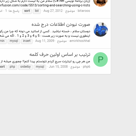
fusion.com/code/5513/sorting-and-searching-using-c-lists/...
bitaroos
موضوع
Aug 27, 2012
پاسخ ها: 1
ان
sort
list
صورت نبودن اطلاعات درج شده
اینطوری نیست و به صورت زیر هست : 5 و 4 و 3 و 2 و 1 . اگه می شه...
amirkhoshhal
موضوع
Aug 11, 2009
min
mysql
insert
ترتیب بر اساس اولین حرف کلمه
P
من هر چی رو اینترنت سرچ کردم نتونستم پیدا کنم!! چجوری میشه از طریق mysql query گرفت که مثلا فقط اون کلماتی که اولشون با a شروع میشه ر
php6
موضوع
Jun 15, 2008
sort
php
orderby
mysql