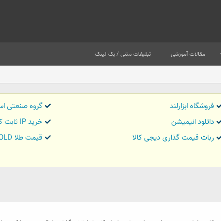
مقالات آموزشی
تبلیغات متنی / بک لینک
فروشگاه ابزارلند
گروه صنعتی اس
داتلود انیمیشن
خرید IP ثابت کاور تریدر
ربات قیمت گذاری دیجی کالا
قیمت طلا GOLD