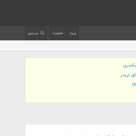
ورود
عضویت
جستجو
کندری