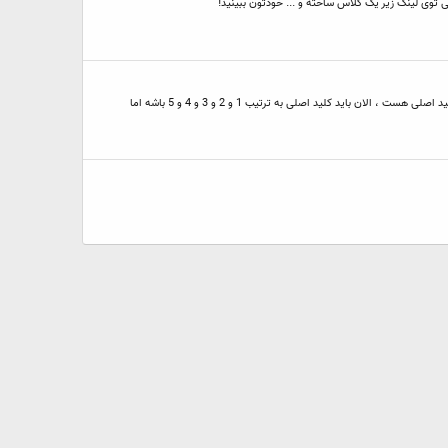
 اینترنت گشتم و لینک زیر رو پیدا کردم، ولی توی لینک زیر یک کلاس ساخته و ... خودتون ببینید!
دوستان سلام ، خسته نباشید . کسی از اساتید می دونه که چرا من رکورد هایی که INSERT می کنم توو دیتابیس ، سورت شده نیست . من چند تا فیلد دارم و یه فیلد ID که کلید اصلی هست ، الان باید کلید اصلی به ترتیب 1 و 2 و 3 و 4 و 5 باشه اما