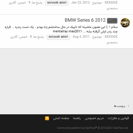
XEXIDGE
موضوع
Jan 23, 2012
پاسخ ها: 9
انجمن:
گالری
soroush
amiri
سه‌بعدی
BMW Series 6 2012
قالب
سلام ! :) این همون ماشینه که تاپیک در حال ساختشم زده بودم ، یک تست رندره ... قراره
چند رندر ازش گرفته بشه ... mentalray max2011
XEXIDGE
موضوع
Aug 4, 2011
پاسخ ها: 8
انجمن:
گالری
soroush
amiri
سه‌بعدی
برچسب ها
قوانین و مقرّرات
حریم خصوصی
راهنما
صفحه اصلی
R
S
S
®
Community platform by XenForo
© 2010-2021 XenForo Ltd.