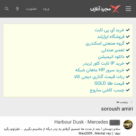
ورود
عضویت
خرید آی پی ثابت
فروشگاه ابزارلند
گروه صنعتی اسکندری
تعمیر صندلی
داتلود انیمیشن
خرید IP ثابت کاور تریدر
خرید سرور HP ماهان شبکه
ربات قیمت گذاری دیجی کالا
قیمت طلا GOLD
چسب کاشی ساروج
برچسب ها
soroush amiri
Harbour Dusk - Mercedes
قالب
سلام دوستان ! بعد از مدت ها تصمیم گرفتم یه رندر دیگه از ماشینم بگیرم ... نظرتونو بگید
لطفا :) Max2009 , Mental ray