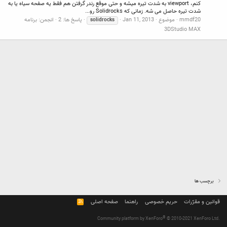
کنم، viewport به شدت تیره میشه و حتی موقع رندر گرفتن هم فقط یه صفحه سیاه یا به
شدت تیره حاصل می شه. زمانی که Solidrocks رو...
mmdf20
موضوع
Jan 11, 2013
پاسخ ها: 2
انجمن:
برنامه
solidrocks
3DStudio MAX
برچسب ها
قوانین و مقرّرات
حریم خصوصی
راهنما
صفحه اصلی
R
S
S
®
Community platform by XenForo
© 2010-2021 XenForo Ltd.