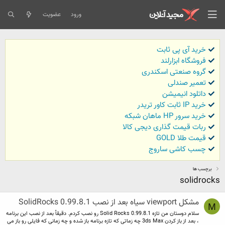
ورود
عضویت
خرید آی پی ثابت
فروشگاه ابزارلند
گروه صنعتی اسکندری
تعمیر صندلی
داتلود انیمیشن
خرید IP ثابت کاور تریدر
خرید سرور HP ماهان شبکه
ربات قیمت گذاری دیجی کالا
قیمت طلا GOLD
چسب کاشی ساروج
برچسب ها
solidrocks
مشکل viewport سیاه بعد از نصب SolidRocks 0.99.8.1
M
سلام دوستان من تازه Solid Rocks 0.99.8.1 رو نصب کردم. دقیقاْ بعد از نصب این برنامه
، بعد از باز کردن 3ds Max چه زماتی که تازه برنامه باز شده و چه زمانی که فایلی رو باز می